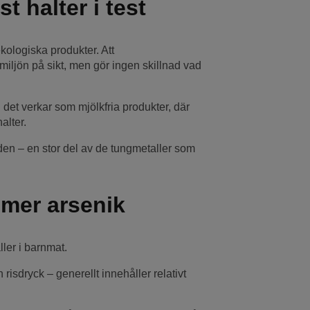
t halter i test
kologiska produkter. Att
iljön på sikt, men gör ingen skillnad vad
h det verkar som mjölkfria produkter, där
alter.
den – en stor del av de tungmetaller som
 mer arsenik
ler i barnmat.
 risdryck – generellt innehåller relativt