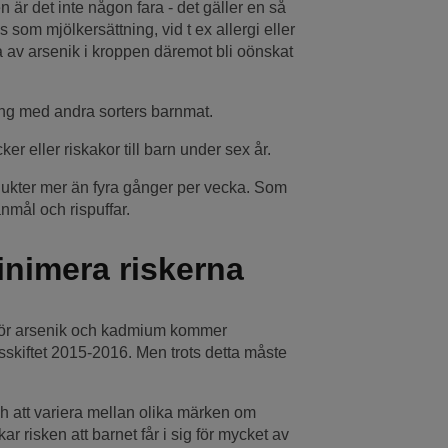
är det inte någon fara - det gäller en så
s som mjölkersättning, vid t ex allergi eller
a av arsenik i kroppen däremot bli oönskat
ing med andra sorters barnmat.
er eller riskakor till barn under sex år.
odukter mer än fyra gånger per vecka. Som
nmål och rispuffar.
minimera riskerna
. För arsenik och kadmium kommer
rsskiftet 2015-2016. Men trots detta måste
ch att variera mellan olika märken om
kar risken att barnet får i sig för mycket av