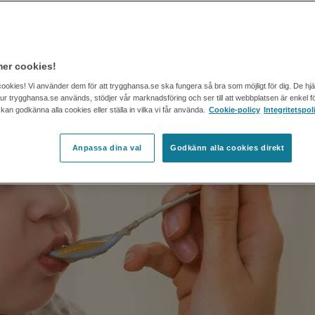
te arsenik, bly och kadmium som möjligt. Här
per av matförgiftning.
er cookies!
cookies! Vi använder dem för att trygghansa.se ska fungera så bra som möjligt för dig. De hj
 hur trygghansa.se används, stödjer vår marknadsföring och ser till att webbplatsen är enkel fö
an godkänna alla cookies eller ställa in vilka vi får använda.
Cookie-policy
Integritetspol
Anpassa dina val
Godkänn alla cookies direkt