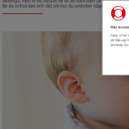
skadliga, men vi vill förstås se till att våra barn får i sig så li
får du också tips och råd om hur du undviker några allvarliga ty
Här komm
Japp, vi har 
att följa upp
använda. Du k