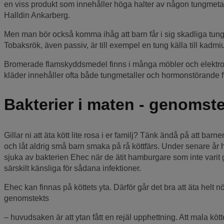
en viss produkt som innehåller höga halter av någon tungmeta
Halldin Ankarberg.
Men man bör också komma ihåg att barn får i sig skadliga tun
Tobaksrök, även passiv, är till exempel en tung källa till kadmi
Bromerade flamskyddsmedel finns i många möbler och elektronik
kläder innehåller ofta både tungmetaller och hormonstörande ft
Bakterier i maten - genomste
Gillar ni att äta kött lite rosa i er familj? Tänk ändå på att b
och låt aldrig små barn smaka på rå köttfärs. Under senare år har
sjuka av bakterien Ehec när de ätit hamburgare som inte varit 
särskilt känsliga för sådana infektioner.
Ehec kan finnas på köttets yta. Därför går det bra att äta helt nöt
genomstekts
– huvudsaken är att ytan fått en rejäl upphettning. Att mala köt