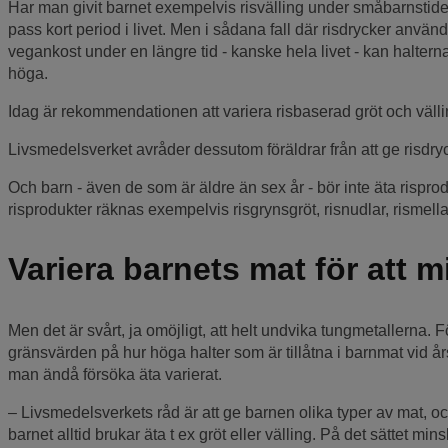
Har man givit barnet exempelvis risvälling under småbarnstiden 
pass kort period i livet. Men i sådana fall där risdrycker använd
vegankost under en längre tid - kanske hela livet - kan haltern
höga.
Idag är rekommendationen att variera risbaserad gröt och väll
Livsmedelsverket avråder dessutom föräldrar från att ge risdryck
Och barn - även de som är äldre än sex år - bör inte äta rispr
risprodukter räknas exempelvis risgrynsgröt, risnudlar, rismella
Variera barnets mat för att 
Men det är svårt, ja omöjligt, att helt undvika tungmetallerna
gränsvärden på hur höga halter som är tillåtna i barnmat vid å
man ändå försöka äta varierat.
– Livsmedelsverkets råd är att ge barnen olika typer av mat, o
barnet alltid brukar äta t ex gröt eller välling. På det sättet mins