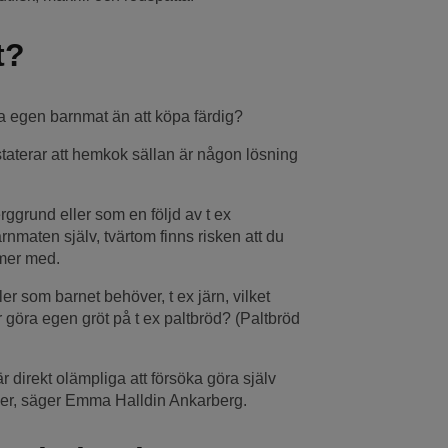
t?
aga egen barnmat än att köpa färdig?
aterar att hemkok sällan är någon lösning
erggrund eller som en följd av t ex
rnmaten själv, tvärtom finns risken att du
mer med.
 som barnet behöver, t ex järn, vilket
göra egen gröt på t ex paltbröd? (Paltbröd
r direkt olämpliga att försöka göra själv
er, säger Emma Halldin Ankarberg.