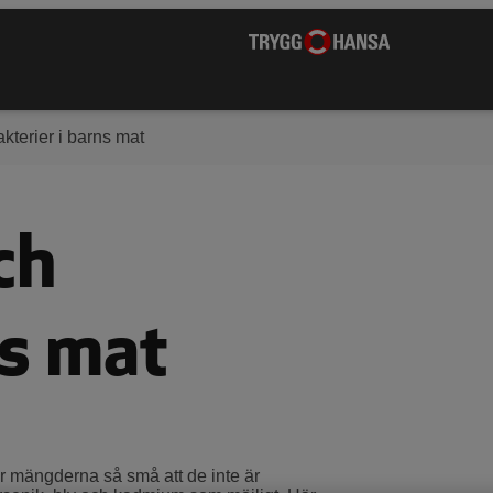
kterier i barns mat
ch
ns mat
 är mängderna så små att de inte är