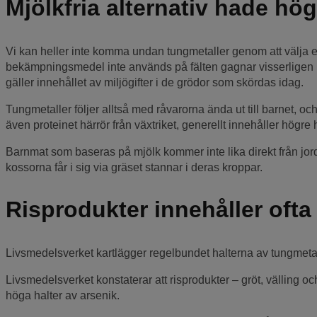
Mjölkfria alternativ hade högs
Vi kan heller inte komma undan tungmetaller genom att välja e
bekämpningsmedel inte används på fälten gagnar visserligen m
gäller innehållet av miljögifter i de grödor som skördas idag.
Tungmetaller följer alltså med råvarorna ända ut till barnet, oc
även proteinet härrör från växtriket, generellt innehåller högre h
Barnmat som baseras på mjölk kommer inte lika direkt från jor
kossorna får i sig via gräset stannar i deras kroppar.
Risprodukter innehåller ofta
Livsmedelsverket kartlägger regelbundet halterna av tungmetal
Livsmedelsverket konstaterar att risprodukter – gröt, välling och
höga halter av arsenik.