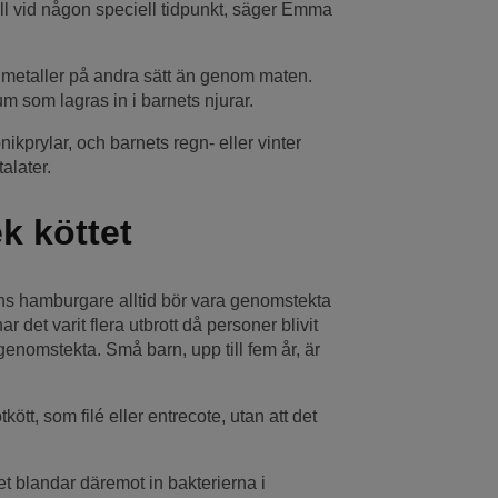
ll vid någon speciell tidpunkt, säger Emma
gmetaller på andra sätt än genom maten.
um som lagras in i barnets njurar.
prylar, och barnets regn- eller vinter
alater.
k köttet
arnens hamburgare alltid bör vara genomstekta
 det varit flera utbrott då personer blivit
genomstekta. Små barn, upp till fem år, är
kött, som filé eller entrecote, utan att det
tet blandar däremot in bakterierna i