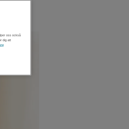
älper oss också
r dig att
icy