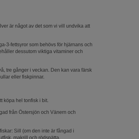
ilver är något av det som vi vill undvika att
omega-3-fettsyror som behövs för hjärnans och
nehåller dessutom viktiga vitaminer och
t två, tre gånger i veckan. Den kan vara färsk
ullar eller fiskpinnar.
 köpa hel tonfisk i bit.
ångad från Östersjön och Vänern och
kar: Sill (om den inte är fångad i
utfisk, makrill och rödspätta.