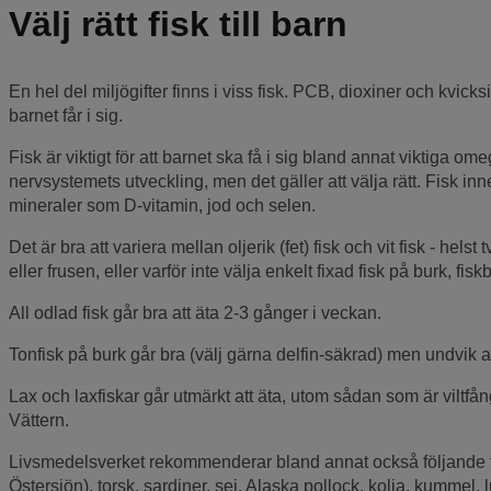
Välj rätt fisk till barn
En hel del miljögifter finns i viss fisk. PCB, dioxiner och kvicks
barnet får i sig.
Fisk är viktigt för att barnet ska få i sig bland annat viktiga 
nervsystemets utveckling, men det gäller att välja rätt. Fisk in
mineraler som D-vitamin, jod och selen.
Det är bra att variera mellan oljerik (fet) fisk och vit fisk - hels
eller frusen, eller varför inte välja enkelt fixad fisk på burk, fiskb
All odlad fisk går bra att äta 2-3 gånger i veckan.
Tonfisk på burk går bra (välj gärna delfin-säkrad) men undvik att
Lax och laxfiskar går utmärkt att äta, utom sådan som är viltf
Vättern.
Livsmedelsverket rekommenderar bland annat också följande fis
Östersjön), torsk, sardiner, sej, Alaska pollock, kolja, kummel, l