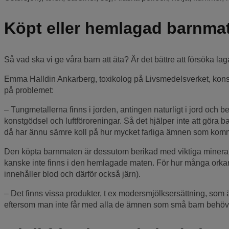
Köpt eller hemlagad barnma
Så vad ska vi ge våra barn att äta? Är det bättre att försöka l
Emma Halldin Ankarberg, toxikolog på Livsmedelsverket, konst
på problemet:
– Tungmetallerna finns i jorden, antingen naturligt i jord och b
konstgödsel och luftföroreningar. Så det hjälper inte att göra ba
då har ännu sämre koll på hur mycket farliga ämnen som kom
Den köpta barnmaten är dessutom berikad med viktiga mineraler
kanske inte finns i den hemlagade maten. För hur många orkar 
innehåller blod och därför också järn).
– Det finns vissa produkter, t ex modersmjölksersättning, som ä
eftersom man inte får med alla de ämnen som små barn behöv