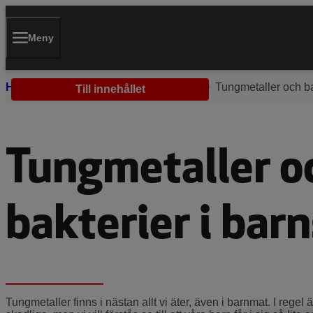
Meny
Hem
Mat och näring
Barnmat
Tungmetaller och ba
Till innehållet
Tungmetaller o
bakterier i bar
Tungmetaller finns i nästan allt vi äter, även i barnmat. I regel