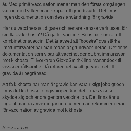
år. Med primärvaccination menar man den första omgången
vaccin med vilken man skapar ett grundskydd. Det finns
ingen dokumentation om dess användning för gravida.
Har du vaccinerats tidigare och senare kanske varit utsatt för
smitta av kikhosta? Då gäller vaccinet Boostrix, som är ett
kombinationsvaccin. Det är avsett att ”boostra” dvs stärka
immunförsvaret när man redan är grundvaccinerad. Det finns
dokumentation som visar att vaccinet ger ett bra immunsvar
mot kikhosta. Tillverkaren GlaxoSmithKline manar dock till
viss återhållsamhet då erfarenhet av att ge vaccinet till
gravida är begränsad.
Att få kikhosta när man är gravid kan vara riktigt jobbigt och
finns det kikhosta i omgivningen kan det finnas skäl att
skydda sig och andra genom vaccination. Det finns ännu
inga allmänna anvisningar och rutiner man rekommenderar
för vaccination av gravida mot kikhosta.
Besvarad av: