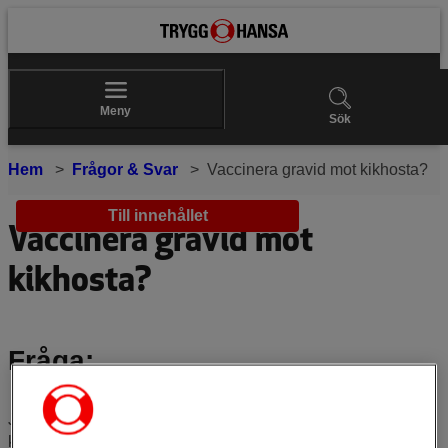
Meny
Sök
Hem
Frågor & Svar
Vaccinera gravid mot kikhosta?
Till innehållet
Vaccinera gravid mot
kikhosta?
Fråga:
Jag är gravid i
vecka 34
och överväger att vaccinera mig mot
kikhosta för att bebisen skall få ett skydd fram tills dess egen