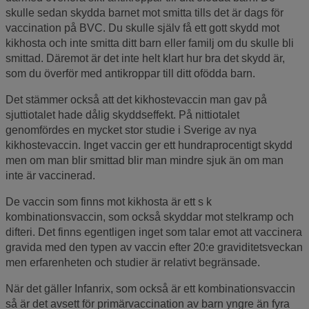
skulle sedan skydda barnet mot smitta tills det är dags för
vaccination på BVC. Du skulle själv få ett gott skydd mot
kikhosta och inte smitta ditt barn eller familj om du skulle bli
smittad. Däremot är det inte helt klart hur bra det skydd är,
som du överför med antikroppar till ditt ofödda barn.
Det stämmer också att det kikhostevaccin man gav på
sjuttiotalet hade dålig skyddseffekt. På nittiotalet
genomfördes en mycket stor studie i Sverige av nya
kikhostevaccin. Inget vaccin ger ett hundraprocentigt skydd
men om man blir smittad blir man mindre sjuk än om man
inte är vaccinerad.
De vaccin som finns mot kikhosta är ett s k
kombinationsvaccin, som också skyddar mot stelkramp och
difteri. Det finns egentligen inget som talar emot att vaccinera
gravida med den typen av vaccin efter 20:e graviditetsveckan
men erfarenheten och studier är relativt begränsade.
När det gäller Infanrix, som också är ett kombinationsvaccin
så är det avsett för primärvaccination av barn yngre än fyra