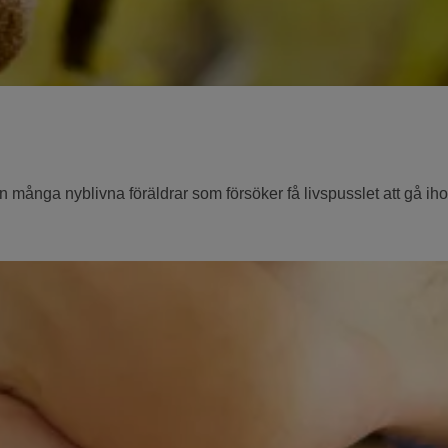
rån många nyblivna föräldrar som försöker få livspusslet att gå iho