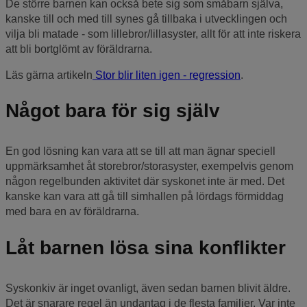
De större barnen kan också bete sig som småbarn själva,
kanske till och med till synes gå tillbaka i utvecklingen och
vilja bli matade - som lillebror/lillasyster, allt för att inte riskera
att bli bortglömt av föräldrarna.
Läs gärna artikeln
Stor blir liten igen - regression
.
Något bara för sig själv
En god lösning kan vara att se till att man ägnar speciell
uppmärksamhet åt storebror/storasyster, exempelvis genom
någon regelbunden aktivitet där syskonet inte är med. Det
kanske kan vara att gå till simhallen på lördags förmiddag
med bara en av föräldrarna.
Låt barnen lösa sina konflikter
Syskonkiv är inget ovanligt, även sedan barnen blivit äldre.
Det är snarare regel än undantag i de flesta familjer. Var inte