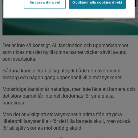
Anpassa dina val
Godkänn alla cookies direkt
Det är inte så konstigt. All fascination och uppmärksamhet
som riktas mot det nytillkomna barnet väcker såväl avund
som svartsjuka.
Sådana känslor kan ta sig uttryck både i en överdriven
omsorg och någon gång uppenbar illvilja mot syskonet.
Motstridiga känslor är naturliga, men inte lätta att hantera och
det stora barnet får inte helt fördömas för sina elaka
handlingar.
Men det är viktigt att storasyskonet hindras från att göra
lillebror/lillasyster illa - för det lilla barnets skull, men också
för att själv skonas mot onödig skuld.