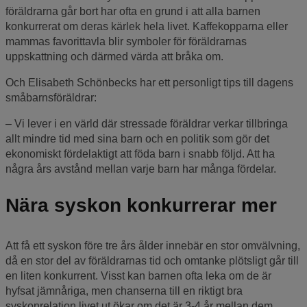
föräldrarna går bort har ofta en grund i att alla barnen
konkurrerat om deras kärlek hela livet. Kaffekopparna eller
mammas favorittavla blir symboler för föräldrarnas
uppskattning och därmed värda att bråka om.
Och Elisabeth Schönbecks har ett personligt tips till dagens
småbarnsföräldrar:
– Vi lever i en värld där stressade föräldrar verkar tillbringa
allt mindre tid med sina barn och en politik som gör det
ekonomiskt fördelaktigt att föda barn i snabb följd. Att ha
några års avstånd mellan varje barn har många fördelar.
Nära syskon konkurrerar mer
Att få ett syskon före tre års ålder innebär en stor omvälvning,
då en stor del av föräldrarnas tid och omtanke plötsligt går till
en liten konkurrent. Visst kan barnen ofta leka om de är
hyfsat jämnåriga, men chanserna till en riktigt bra
syskonrelation livet ut ökar om det är 3-4 år mellan dem,