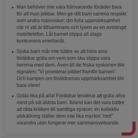
Man behöver inte vara frånvarande förälder bara
för att man jobbar. Men ge ditt barn samma respekt
som andra människor; din fulla uppmärksamhet
när ni väl är tillsammans och lyxen av en avstängd
mobiltelefon. Låt barnet slippa all slags
konkurrens emellanåt.
Sjuka barn mår inte bättre av att höra sina
föräldrar gräla om vem som ska slippa vara
hemma med dem. Även till de friska syskonen blir
signalen: ”Vi prioriterar jobbet framför barnen”.
Och kampen om föräldrarnas uppmärksamhet blir
bara värre!
Gräla lika på alla! Föräldrar tenderar att gräla allra
mest på sitt äldsta barn. Ibland kan det vara bättre
att rikta kritiken till samtliga syskon; en kollektiv
utskällning ställer dem inte lika mycket ”mot”
varandra utan fungerar mer sammansvetsande.