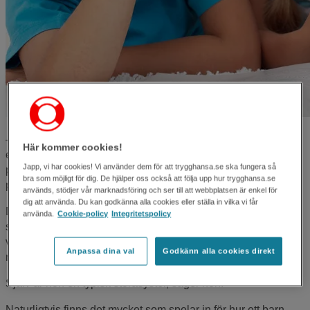
– Varje barn har en egen relation till sina föräldrar och
Här kommer cookies!
eventuella syskon. Ett barns position i syskonskaran
Japp, vi har cookies! Vi använder dem för att trygghansa.se ska fungera så
påverkar hans eller hennes roll i familjen, färgar
bra som möjligt för dig. De hjälper oss också att följa upp hur trygghansa.se
personligheten.
används, stödjer vår marknadsföring och ser till att webbplatsen är enkel för
dig att använda. Du kan godkänna alla cookies eller ställa in vilka vi får
Det säger Elisabeth Schönbeck, beteendevetare,
använda.
Cookie-policy
Integritetspolicy
småbarnspedagog och föreläsare. Hon har dokumenterat
våra "syskonmönster" och skrivit boken "Äldst, yngst eller
Anpassa dina val
Godkänn alla cookies direkt
mittemellan".
Själv är hon en typisk storasyster, säger hon.
Naturligtvis finns det mycket som spelar in för hur ett barn