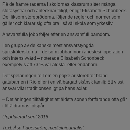
På de främre raderna i skolornas klassrum sitter många
storasystrar och antecknar flitigt, enligt Elisabeth Schönbeck.
De, liksom storebröderna, följer de regler och normer som
gäller och klarar sig ofta bra i såväl skola som yrkesliv.
Ansvarsfulla jobb följer efter en ansvarsfull barndom.
I en grupp av de kanske mest ansvarstyngda
sjuksköterskorna – de som jobbar inom anestesi, operation
och intensivvård – noterade Elisabeth Schönbeck
exempelvis att 73 % var äldsta- eller endabarn.
Det spelar ingen roll om en pojke är storebror bland
gatubarnen i Rio eller i en välbärgad skånsk familj: Ett visst
ansvar vilar traditionsenligt på hans axlar.
– Det är ingen tillfällighet att äldsta sonen fortfarande ofta går
i föräldrarnas fotspår.
Uppdaterad sept 2016
Text: Åsa Fagerström, medicinjournalist