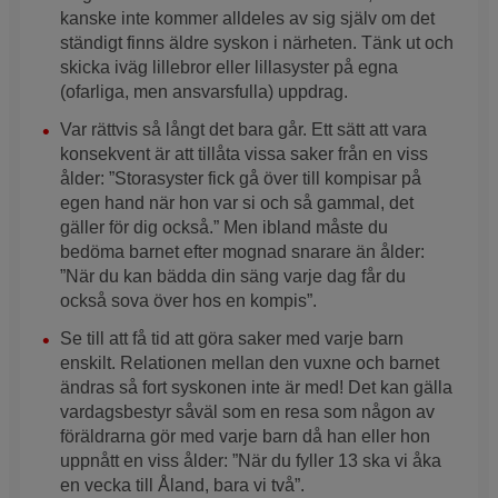
kanske inte kommer alldeles av sig själv om det
ständigt finns äldre syskon i närheten. Tänk ut och
skicka iväg lillebror eller lillasyster på egna
(ofarliga, men ansvarsfulla) uppdrag.
Var rättvis så långt det bara går. Ett sätt att vara
konsekvent är att tillåta vissa saker från en viss
ålder: ”Storasyster fick gå över till kompisar på
egen hand när hon var si och så gammal, det
gäller för dig också.” Men ibland måste du
bedöma barnet efter mognad snarare än ålder:
”När du kan bädda din säng varje dag får du
också sova över hos en kompis”.
Se till att få tid att göra saker med varje barn
enskilt. Relationen mellan den vuxne och barnet
ändras så fort syskonen inte är med! Det kan gälla
vardagsbestyr såväl som en resa som någon av
föräldrarna gör med varje barn då han eller hon
uppnått en viss ålder: ”När du fyller 13 ska vi åka
en vecka till Åland, bara vi två”.