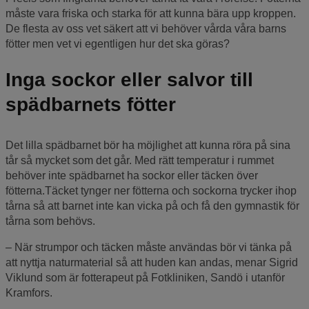
måste vara friska och starka för att kunna bära upp kroppen.
De flesta av oss vet säkert att vi behöver vårda våra barns
fötter men vet vi egentligen hur det ska göras?
Inga sockor eller salvor till
spädbarnets fötter
Det lilla spädbarnet bör ha möjlighet att kunna röra på sina
tår så mycket som det går. Med rätt temperatur i rummet
behöver inte spädbarnet ha sockor eller täcken över
fötterna.Täcket tynger ner fötterna och sockorna trycker ihop
tårna så att barnet inte kan vicka på och få den gymnastik för
tårna som behövs.
– När strumpor och täcken måste användas bör vi tänka på
att nyttja naturmaterial så att huden kan andas, menar Sigrid
Viklund som är fotterapeut på Fotkliniken, Sandö i utanför
Kramfors.