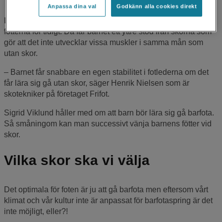
Anpassa dina val
Godkänn alla cookies direkt
Låt ditt barn lära sig gå naturligt utan skor. Sätt inte skor på
fötterna för tidigt. Då får barnet ett yttre stöd från skorna som
gör att det inte utvecklar vissa muskler i samma mån som
utan skor.
– Barnet får snabbare en egen stabilitet i fotlederna om det
får lära sig gå utan skor, säger Henrik Nielsen som är
skotekniker på företaget Frifot.
Sigrid Viklund håller med om att barn bör lära sig gå barfota.
Så småningom kan man successivt vänja barnens fötter vid
skor.
Vilka skor ska vi välja
Det optimala för foten är ju att gå barfota men eftersom vårt
klimat och vår kultur inte är anpassat för barfotaspring är det
inte möjligt, eller?!