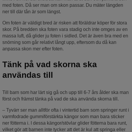
med foten. Då ser man om skon passar. Du mäter längden
ner till där tån är som längst.
Om foten är väldigt bred är risken att föräldrar köper för stora
skor. På bredden ska foten vara stadig och inte omges av en
massa luft, då glider ju foten i sidled. Det är även bra med en
snörning som går relativt långt upp, eftersom du då kan
anpassa skon mer efter foten.
Tänk på vad skorna ska
användas till
Till barn som har lärt sig gå och upp till 6-7 års ålder ska man
först och främst tänka på vad de ska använda skorna till.
– Tyvärr ser man alltför ofta i vintertid barn som springer runt i
varmfodrade gummiförstärkta kängor som man bara sticker
ner fötterna i. I dessa kängor/stövlar glider fötterna bara runt,
vilket gör att barnen inte tycker att det är kul att springa eller