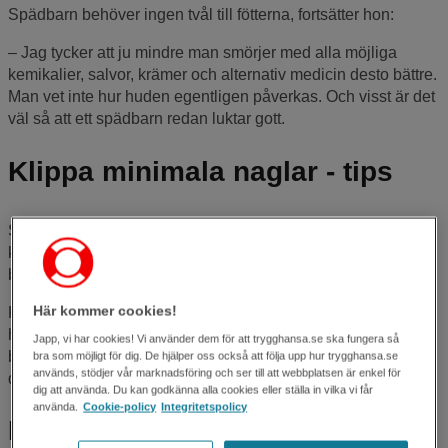
Spädbarn behöver ingen tvål till fötterna, fortsätter hon:
– Jag tycker att ju mindre man smörjer med alla möjliga
kemikalier, salvor, krämer och alternativ medicin desto bättre.
Man vet inte hur huden egentligen påverkas. Och visst är det
väl så att ett spädbarn redan luktar gott.
Klippa minimala naglar - tips
Spädbarns tånaglar får inte vara för långa och inte heller för
korta. Det finns en speciell nagelsax på apoteket för små
barn. När du klipper eller filar ska du följa formen på nageln.
Här kommer cookies!
Klipp inte bara rakt av, då blir det vassa kanter. Om du tar din
hand över barnets naglar ska inget riva. Riv heller inte av
Japp, vi har cookies! Vi använder dem för att trygghansa.se ska fungera så
barnets nagel. Det är omöjligt att riva nageln efter formen på
bra som möjligt för dig. De hjälper oss också att följa upp hur trygghansa.se
används, stödjer vår marknadsföring och ser till att webbplatsen är enkel för
den.
dig att använda. Du kan godkänna alla cookies eller ställa in vilka vi får
använda.
Cookie-policy
Integritetspolicy
Börja gå utan skor