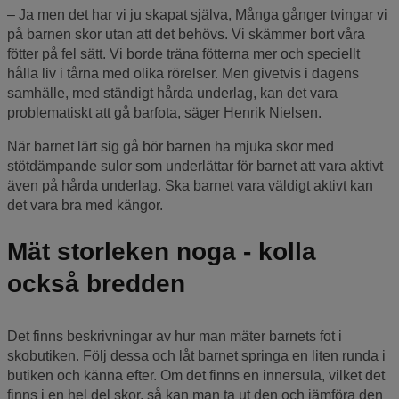
– Ja men det har vi ju skapat själva, Många gånger tvingar vi
på barnen skor utan att det behövs. Vi skämmer bort våra
fötter på fel sätt. Vi borde träna fötterna mer och speciellt
hålla liv i tårna med olika rörelser. Men givetvis i dagens
samhälle, med ständigt hårda underlag, kan det vara
problematiskt att gå barfota, säger Henrik Nielsen.
När barnet lärt sig gå bör barnen ha mjuka skor med
stötdämpande sulor som underlättar för barnet att vara aktivt
även på hårda underlag. Ska barnet vara väldigt aktivt kan
det vara bra med kängor.
Mät storleken noga - kolla
också bredden
Det finns beskrivningar av hur man mäter barnets fot i
skobutiken. Följ dessa och låt barnet springa en liten runda i
butiken och känna efter. Om det finns en innersula, vilket det
finns i en hel del skor, så kan man ta ut den och jämföra den