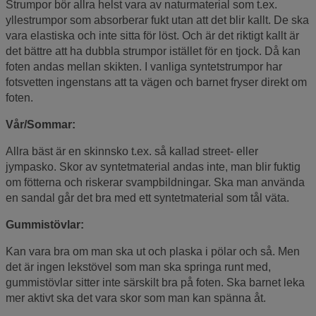
Strumpor bör allra helst vara av naturmaterial som t.ex.
yllestrumpor som absorberar fukt utan att det blir kallt. De ska
vara elastiska och inte sitta för löst. Och är det riktigt kallt är
det bättre att ha dubbla strumpor istället för en tjock. Då kan
foten andas mellan skikten. I vanliga syntetstrumpor har
fotsvetten ingenstans att ta vägen och barnet fryser direkt om
foten.
Vår/Sommar:
Allra bäst är en skinnsko t.ex. så kallad street- eller
jympasko. Skor av syntetmaterial andas inte, man blir fuktig
om fötterna och riskerar svampbildningar. Ska man använda
en sandal går det bra med ett syntetmaterial som tål väta.
Gummistövlar:
Kan vara bra om man ska ut och plaska i pölar och så. Men
det är ingen lekstövel som man ska springa runt med,
gummistövlar sitter inte särskilt bra på foten. Ska barnet leka
mer aktivt ska det vara skor som man kan spänna åt.