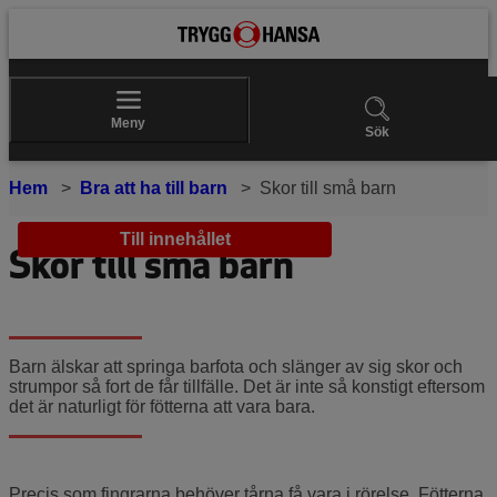
Meny
Sök
Hem
Bra att ha till barn
Skor till små barn
Till innehållet
Skor till små barn
Barn älskar att springa barfota och slänger av sig skor och
strumpor så fort de får tillfälle. Det är inte så konstigt eftersom
det är naturligt för fötterna att vara bara.
Precis som fingrarna behöver tårna få vara i rörelse. Fötterna