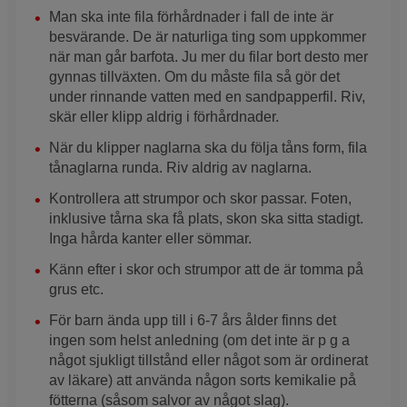
Man ska inte fila förhårdnader i fall de inte är
besvärande. De är naturliga ting som uppkommer
när man går barfota. Ju mer du filar bort desto mer
gynnas tillväxten. Om du måste fila så gör det
under rinnande vatten med en sandpapperfil. Riv,
skär eller klipp aldrig i förhårdnader.
När du klipper naglarna ska du följa tåns form, fila
tånaglarna runda. Riv aldrig av naglarna.
Kontrollera att strumpor och skor passar. Foten,
inklusive tårna ska få plats, skon ska sitta stadigt.
Inga hårda kanter eller sömmar.
Känn efter i skor och strumpor att de är tomma på
grus etc.
För barn ända upp till i 6-7 års ålder finns det
ingen som helst anledning (om det inte är p g a
något sjukligt tillstånd eller något som är ordinerat
av läkare) att använda någon sorts kemikalie på
fötterna (såsom salvor av något slag).