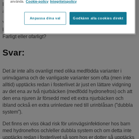
använda.
Cookie-policy
Integritetspolicy
Läkaren tyckte sig också se att den ena njuren som var
aningen förstorad hade dubbla njurbäcken.Under
Anpassa dina val
Godkänn alla cookies direkt
Vad innebär dubbla njurbäcken/urinledare? Innebär det
komplikationer, medicinering eller annat? Hur vanligt är det?
Farligt eller ofarligt?
Svar:
Det är inte alls ovanligt med olika medfödda varianter i
urinvägarna och de vanligaste varianter som ofta (men inte
alltid) upptäcks redan i fosterlivet är just en lättare vidgning
av det ena av två njurbäcken (medfödd hydronefros) och att
den ena njuren är försedd med ett extra njurbäcken och
ibland också en extra urinledare ned till urinblåsan (”dubbla
system”).
Det finns en viss ökad risk för urinvägsinfektioner hos barn
med hydronefros och/eller dubbla system och om detta inte
upptäcks redan i fosterlivet så som hos er dotter så upptäcks