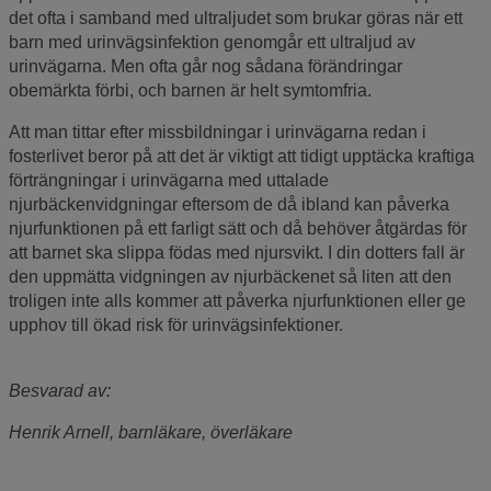
det ofta i samband med ultraljudet som brukar göras när ett
barn med urinvägsinfektion genomgår ett ultraljud av
urinvägarna. Men ofta går nog sådana förändringar
obemärkta förbi, och barnen är helt symtomfria.
Att man tittar efter missbildningar i urinvägarna redan i
fosterlivet beror på att det är viktigt att tidigt upptäcka kraftiga
förträngningar i urinvägarna med uttalade
njurbäckenvidgningar eftersom de då ibland kan påverka
njurfunktionen på ett farligt sätt och då behöver åtgärdas för
att barnet ska slippa födas med njursvikt. I din dotters fall är
den uppmätta vidgningen av njurbäckenet så liten att den
troligen inte alls kommer att påverka njurfunktionen eller ge
upphov till ökad risk för urinvägsinfektioner.
Besvarad av:
Henrik Arnell, barnläkare, överläkare