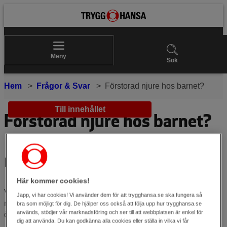
Meny
Sök
Hem
Frågor & Svar
Förstorad njure hos barnet?
Till innehållet
Förstorad njure hos barnet?
Fråga:
Här kommer cookies!
Vi väntar en dotter vars ena njure var aningen större än
Japp, vi har cookies! Vi använder dem för att trygghansa.se ska fungera så
normalt vid
rutinultraljudet
(7 mm mot normala 5 mm. Var det
bra som möjligt för dig. De hjälper oss också att följa upp hur trygghansa.se
används, stödjer vår marknadsföring och ser till att webbplatsen är enkel för
över 10 var det visst allvarligare.)
dig att använda. Du kan godkänna alla cookies eller ställa in vilka vi får