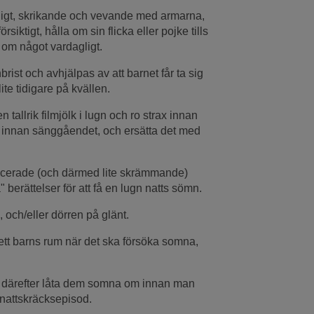
stligt, skrikande och vevande med armarna,
iktigt, hålla om sin flicka eller pojke tills
 om något vardagligt.
brist och avhjälpas av att barnet får ta sig
ite tidigare på kvällen.
tallrik filmjölk i lugn och ro strax innan
 innan sänggåendet, och ersätta det med
r avancerade (och därmed lite skrämmande)
" berättelser för att få en lugn natts sömn.
och/eller dörren på glänt.
 ett barns rum när det ska försöka somna,
ch därefter låta dem somna om innan man
 nattskräcksepisod.