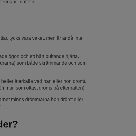
teringar" nattetid.
tittar, tycks vara vaket, men är ändå inte
ade ögon och ett hårt bultande hjärta.
öräldrarna) som både skrämmande och som
 heller återkalla vad han eller hon drömt.
drömmar, som oftast dröms på efternatten).
arnet minns drömmarna hon drömt eller
.
der?