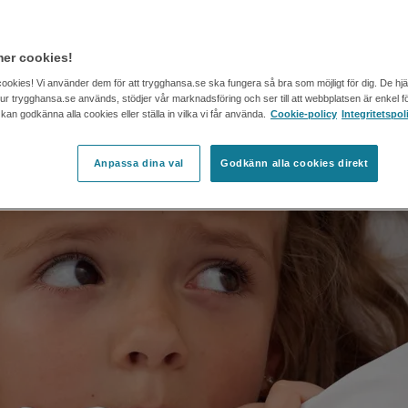
er cookies!
cookies! Vi använder dem för att trygghansa.se ska fungera så bra som möjligt för dig. De hj
 hur trygghansa.se används, stödjer vår marknadsföring och ser till att webbplatsen är enkel fö
an godkänna alla cookies eller ställa in vilka vi får använda.
Cookie-policy
Integritetspol
Anpassa dina val
Godkänn alla cookies direkt