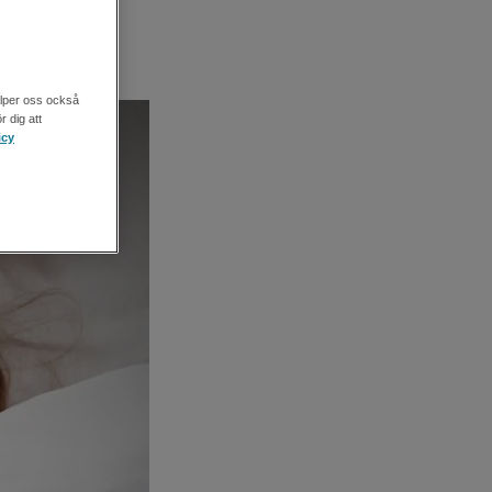
älper oss också
r dig att
icy