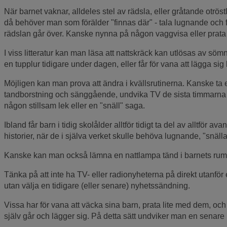
När barnet vaknar, alldeles stel av rädsla, eller gråtande otrö
då behöver man som förälder "finnas där" - tala lugnande och förs
rädslan går över. Kanske nynna på någon vaggvisa eller prata
I viss litteratur kan man läsa att nattskräck kan utlösas av sömn
en tupplur tidigare under dagen, eller får för vana att lägga sig l
Möjligen kan man prova att ändra i kvällsrutinerna. Kanske ta en 
tandborstning och sänggående, undvika TV de sista timmarna
någon stillsam lek eller en "snäll" saga.
Ibland får barn i tidig skolålder alltför tidigt ta del av alltfö
historier, när de i själva verket skulle behöva lugnande, "snälla
Kanske kan man också lämna en nattlampa tänd i barnets rum, 
Tänka på att inte ha TV- eller radionyheterna på direkt utanför
utan välja en tidigare (eller senare) nyhetssändning.
Vissa har för vana att väcka sina barn, prata lite med dem, o
själv går och lägger sig. På detta sätt undviker man en senare