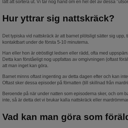
lätt att sortera ut. Vi tar nog hand om en hel del av dessa "utsor
Hur yttrar sig nattskräck?
Det typiska vid nattskräck är att barnet plötsligt sätter sig upp, 
kontaktbart under de första 5-10 minuterna.
Han eller hon är otröstligt ledsen eller rädd, ofta med uppspärr
Detta kan förståeligt nog uppfattas av omgivningen (oftast f
att man inget kan göra.
Barnet minns oftast ingenting av detta dagen efter och kan inte
Oftast sker dessa episoder på förnatten (till skillnad från mar
Beroende på när under natten som episoderna sker, och om b
inte, så är detta det vi brukar kalla nattskräck eller mardrömmar
Vad kan man göra som föräl