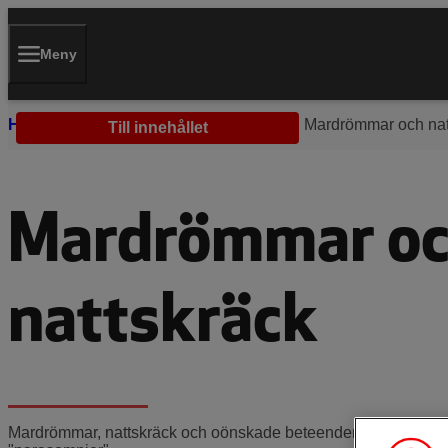
Meny
Hem
Barns utveckling
Sömn
Mardrömmar och nat
Till innehållet
Mardrömmar o
nattskräck
Mardrömmar, nattskräck och oönskade beteenden i sömnen ka