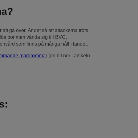
na?
t gå över. Är det så att attackerna trots
lplös bör man vända sig till BVC,
penvård som finns på många håll i landet.
rkommande mardrömmar
(en bit ner i artikeln
s: