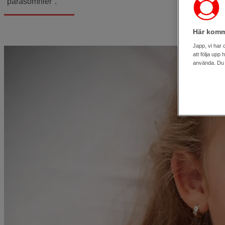
"parasomnier".
Här komm
Japp, vi har 
att följa upp
använda. Du k