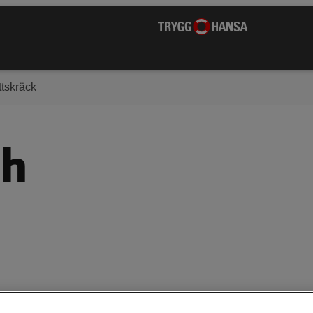
tskräck
ch
llas med ett samlingsnamn för