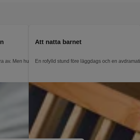
mn
Att natta barnet
 bra av. Men hur gör man för att natta barnet så att det kan somna 
En rofylld stund före läggdags och en avdramati