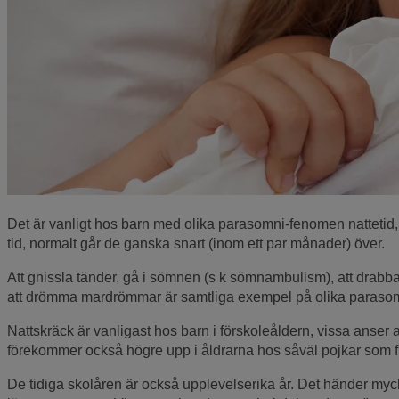
Det är vanligt hos barn med olika parasomni-fenomen nattetid,
tid, normalt går de ganska snart (inom ett par månader) över.
Att gnissla tänder, gå i sömnen (s k sömnambulism), att drabba
att drömma mardrömmar är samtliga exempel på olika parasom
Nattskräck är vanligast hos barn i förskoleåldern, vissa anser a
förekommer också högre upp i åldrarna hos såväl pojkar som fl
De tidiga skolåren är också upplevelserika år. Det händer mycke