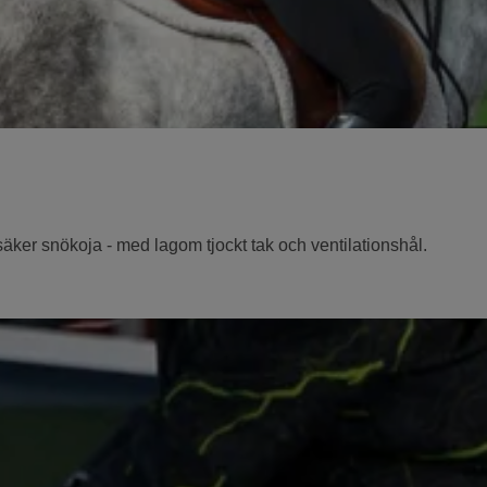
säker snökoja - med lagom tjockt tak och ventilationshål.