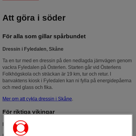
Att göra i söder
För alla som gillar spårbundet
Dressin i Fyledalen, Skåne
Ta en tur med en dressin på den nedlagda järnvägen genom
vackra Fyledalen på Österlen. Starten går vid Österlens
Folkhögskola och sträckan är 19 km, tur och retur. I
banvaktens kiosk i Fyledalen kan ni fylla på energidepåerna
och med glass och fika.
Mer om att cykla dressin i Skåne
.
För riktiga vikingar
Eketorps borg, Småland
På södra Öland ligger sommarmuseet och fornborgen