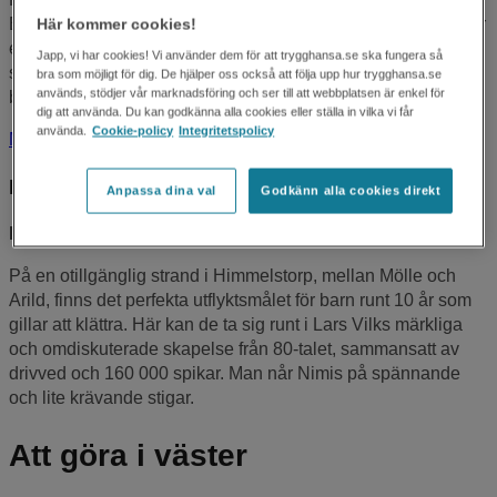
Eketorps borg, vars äldsta delar kan spåras tillbaka till 300 år
Här kommer cookies!
e.Kr. Här finns massor att se, lära och prova på. Eller vad
Japp, vi har cookies! Vi använder dem för att trygghansa.se ska fungera så
sägs om bågskytte, kungsridning och medeltida
bra som möjligt för dig. De hjälper oss också att följa upp hur trygghansa.se
används, stödjer vår marknadsföring och ser till att webbplatsen är enkel för
brödbakning? Barn under 6 år går in gratis.
dig att använda. Du kan godkänna alla cookies eller ställa in vilka vi får
använda.
Cookie-policy
Integritetspolicy
Mer om Eketorps borg
.
För lite större klättrare
Anpassa dina val
Godkänn alla cookies direkt
Nimis, Skåne
På en otillgänglig strand i Himmelstorp, mellan Mölle och
Arild, finns det perfekta utflyktsmålet för barn runt 10 år som
gillar att klättra. Här kan de ta sig runt i Lars Vilks märkliga
och omdiskuterade skapelse från 80-talet, sammansatt av
drivved och 160 000 spikar. Man når Nimis på spännande
och lite krävande stigar.
Att göra i väster