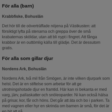
För alla (barn)
Krabbfiske, Bohuslän
Det hör till de oöverträffade nöjena på Västkusten: att
försiktigt lyfta på stenarna och greppa över de små
krabaternas sköldar, utan att bli nypt i fingret. Att fånga
krabbor är en outtömlig källa till glädje. Det är dessutom
gratis.
För alla som gillar djur
Nordens Ark, Bohuslän
Nordens Ark, två mil från Smögen, är inte vilken djurpark som
helst. Det är en stiftelse som arbetar för att ge
utrotningshotade djur en framtid. Här kan ni bekanta er med
varg, järv, pallaskatter och snöleoparder. Ni kan också hälsa
på grisar, kor, får och höns. Det går att äta och bo i parken. Ta
med vagnen eller hyr en skrinda om barnen är små, för det är
en bit att gå.