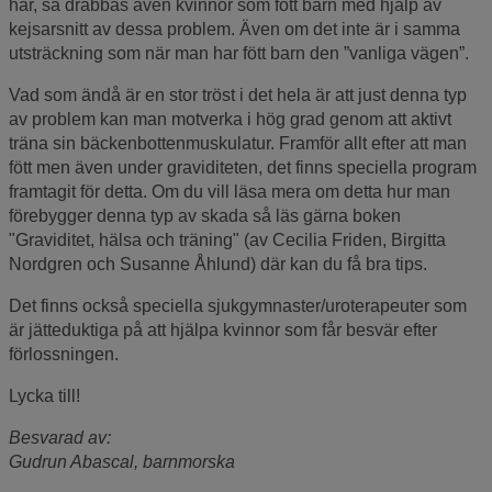
har, så drabbas även kvinnor som fött barn med hjälp av
kejsarsnitt av dessa problem. Även om det inte är i samma
utsträckning som när man har fött barn den ”vanliga vägen”.
Vad som ändå är en stor tröst i det hela är att just denna typ
av problem kan man motverka i hög grad genom att aktivt
träna sin bäckenbottenmuskulatur. Framför allt efter att man
fött men även under graviditeten, det finns speciella program
framtagit för detta. Om du vill läsa mera om detta hur man
förebygger denna typ av skada så läs gärna boken
"Graviditet, hälsa och träning" (av Cecilia Friden, Birgitta
Nordgren och Susanne Åhlund) där kan du få bra tips.
Det finns också speciella sjukgymnaster/uroterapeuter som
är jätteduktiga på att hjälpa kvinnor som får besvär efter
förlossningen.
Lycka till!
Besvarad av:
Gudrun Abascal, barnmorska