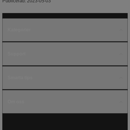
Publicerad:
2023-05-03
Kategorier
Support
Smarta tips
Om oss