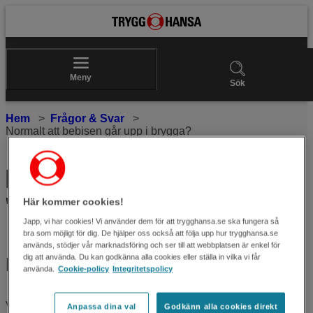
Meny
Sök
Hem
Frågor & Svar
Normalt att bebisen går upp i brygga?
Till innehållet
Normalt att bebisen går upp i
Här kommer cookies!
"brygga"?
Japp, vi har cookies! Vi använder dem för att trygghansa.se ska fungera så
bra som möjligt för dig. De hjälper oss också att följa upp hur trygghansa.se
används, stödjer vår marknadsföring och ser till att webbplatsen är enkel för
dig att använda. Du kan godkänna alla cookies eller ställa in vilka vi får
Fråga:
använda.
Cookie-policy
Integritetspolicy
Vår 6 månaders bebis går upp i "brygga". Enligt BVC är det
Anpassa dina val
Godkänn alla cookies direkt