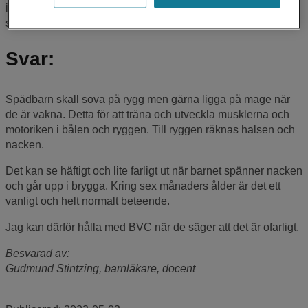
ingen fara, men vi tycker det ser otäckt ut. Är rädd att hon ska
skada nacken.
Svar:
Spädbarn skall sova på rygg men gärna ligga på mage när
de är vakna. Detta för att träna och utveckla musklerna och
motoriken i bålen och ryggen. Till ryggen räknas halsen och
nacken.
Det kan se häftigt och lite farligt ut när barnet spänner nacken
och går upp i brygga. Kring sex månaders ålder är det ett
vanligt och helt normalt beteende.
Jag kan därför hålla med BVC när de säger att det är ofarligt.
Besvarad av:
Gudmund Stintzing, barnläkare, docent